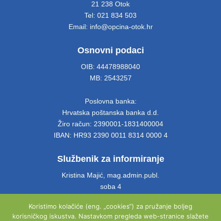
21 238 Otok
Tel: 021 834 503
Email: info@opcina-otok.hr
Osnovni podaci
OIB: 44478988040
MB: 2543257
Poslovna banka:
Hrvatska poštanska banka d.d.
Žiro račun: 2390001-1831400004
IBAN: HR93 2390 0011 8314 0000 4
Službenik za informiranje
Kristina Majić, mag.admin.publ.
soba 4
Tel: 021 661 028
Koristimo kolačiće (eng. „cookies“) za pružanje boljeg
Email: info@opcina-otok.hr
korisničkog iskustva. Nastavkom pregleda web-stranice slažete