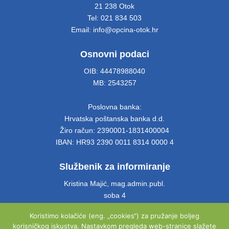
21 238 Otok
Tel: 021 834 503
Email: info@opcina-otok.hr
Osnovni podaci
OIB: 44478988040
MB: 2543257
Poslovna banka:
Hrvatska poštanska banka d.d.
Žiro račun: 2390001-1831400004
IBAN: HR93 2390 0011 8314 0000 4
Službenik za informiranje
Kristina Majić, mag.admin.publ.
soba 4
Tel: 021 661 028
Koristimo kolačiće (eng. „cookies“) za pružanje boljeg
Email: info@opcina-otok.hr
korisničkog iskustva. Nastavkom pregleda web-stranice slažete