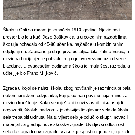
Škola u Gali sa radom je započela 1910. godine. Njezin prvi
prostor bio je u kući Joze Boškovića, a u pojedinim razdobljima
školu je pohađalo od 45-80 učenika, najčešće u kombiniranim
odjeljenjima. Zapisano je da je prva učiteljica bila Palma Vuleić, a
njezin rad ocijenjen je pohvalnim, pogotovo vezano uz crkvene
blagdane. U dvadesetim godinama škola je imala šest razreda, a
učitelj je bio Frano Miljković.
Zgrada u kojoj se nalazi škola, zbog novčanih je razmirica pripala
nekom sinjskom odvjetniku, koji je odmah povisio najamninu za
njezino korištenje. Kako se mještani i novi vlasnik nisu uspjeli
dogovoriti, školski nadzornik je obavijestio glavare sela da škola
sela treba biti ukinuta. Na tu vijest selo je odlučilo skupiti novac i
materijal za gradnju nove školske zgrade. Uvidjevši odlučnost
sela da sagradi novu zgradu, vlasnik je spustio cijenu koju je selo