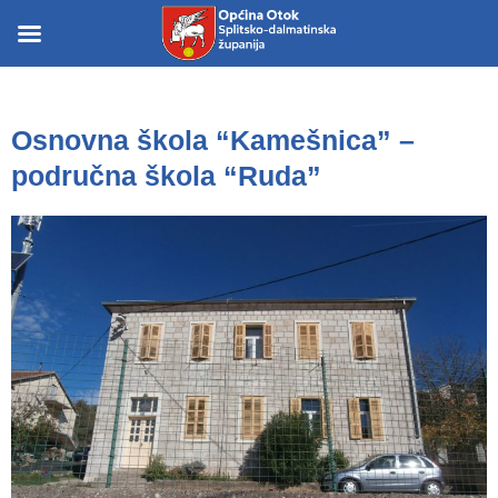
Skip
to
Skip to
content
content
Osnovna škola “Kamešnica” –
područna škola “Ruda”