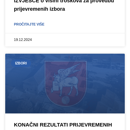
IZVJEŠĆE o visini troškova za provedbu
prijevremenih izbora
PROČITAJTE VIŠE
19.12.2024
IZBORI
KONAČNI REZULTATI PRIJEVREMENIH