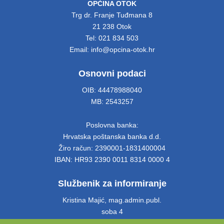
OPĆINA OTOK
Trg dr. Franje Tuđmana 8
21 238 Otok
Tel: 021 834 503
Email: info@opcina-otok.hr
Osnovni podaci
OIB: 44478988040
MB: 2543257
Poslovna banka:
Hrvatska poštanska banka d.d.
Žiro račun: 2390001-1831400004
IBAN: HR93 2390 0011 8314 0000 4
Službenik za informiranje
Kristina Majić, mag.admin.publ.
soba 4
Tel: 021 661 028