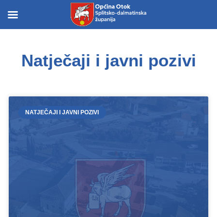
Skip
to
Skip to
content
content
Natječaji i javni pozivi
NATJEČAJI I JAVNI POZIVI