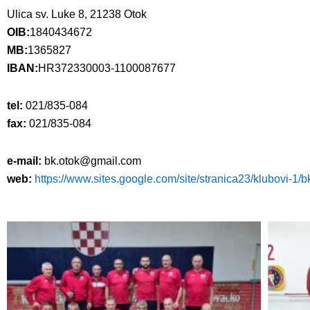
Ulica sv. Luke 8, 21238 Otok
OIB:
1840434672
MB:
1365827
IBAN:
HR372330003-1100087677
tel:
021/835-084
fax:
021/835-084
e-mail:
bk.otok@gmail.com
web:
https://www.sites.google.com/site/stranica23/klubovi-1/b