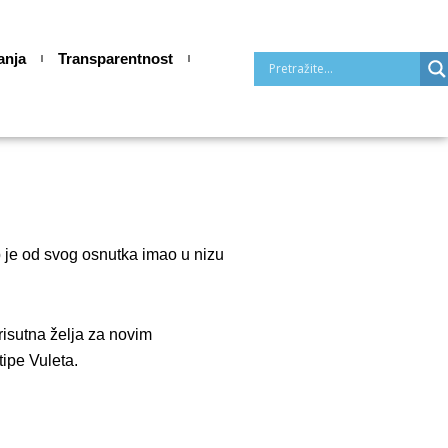
anja
Transparentnost
b je od svog osnutka imao u nizu
risutna želja za novim
tipe Vuleta.