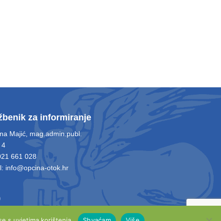
žbenik za informiranje
ina Majić, mag.admin.publ.
 4
 021 661 028
l: info@opcina-otok.hr
e s uvjetima korištenja.
Shvaćam
Više