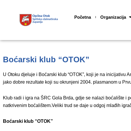
Skip
content
to
Početna
Organizacija
content
Boćarski klub “OTOK”
U Otoku djeluje i Boćarski klub “OTOK”, koji je na inicijativ
jako dobre rezultate koji su okrunjeni 2004. plasmanom u Prvu
Klub radi i igra na ŠRC Gola Brda, gdje se nalazi boćalište i 
natkrivenim boćalištem.Veliki trud se daje u odgoj mlađih igra
Boćarski klub “OTOK”