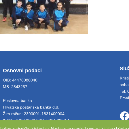
Slu
Osnovni podaci
Krist
OIB: 44478988040
soba
MB: 2543257
Tel:
Emai
Poslovna banka:
Hrvatska poštanska banka d.d.
Žiro račun: 2390001-1831400004
IBAN: HR93 2390 0011 8314 0000 4
e boljeg korisničkog iskustva. Nastavkom pregleda web-stranice slažete s