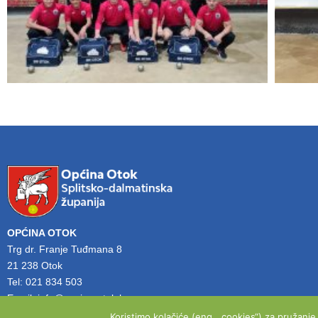
OPĆINA OTOK
Trg dr. Franje Tuđmana 8
21 238 Otok
Tel: 021 834 503
Email: info@opcina-otok.hr
Koristimo kolačiće (eng. „cookies“) za pružanj