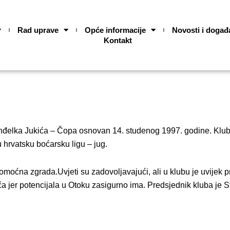
Rad uprave
Opće informacije
Novosti i događ
Kontakt
u Anđelka Jukića – Čopa osnovan 14. studenog 1997. godine. Klu
 hrvatsku boćarsku ligu – jug.
pomoćna zgrada.Uvjeti su zadovoljavajući, ali u klubu je uvijek p
ča jer potencijala u Otoku zasigurno ima. Predsjednik kluba je S