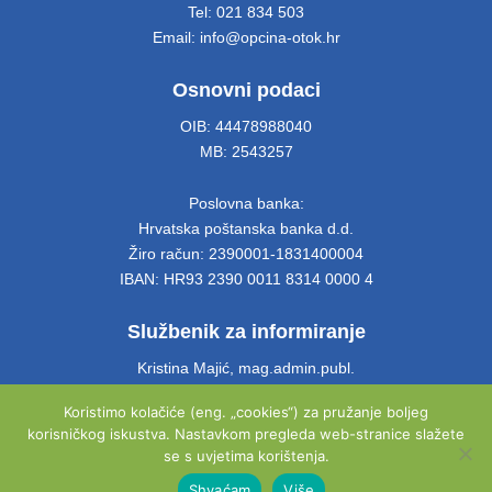
Tel: 021 834 503
Email: info@opcina-otok.hr
Osnovni podaci
OIB: 44478988040
MB: 2543257
Poslovna banka:
Hrvatska poštanska banka d.d.
Žiro račun: 2390001-1831400004
IBAN: HR93 2390 0011 8314 0000 4
Službenik za informiranje
Kristina Majić, mag.admin.publ.
soba 4
Koristimo kolačiće (eng. „cookies“) za pružanje boljeg
Tel: 021 661 028
korisničkog iskustva. Nastavkom pregleda web-stranice slažete
Email: info@opcina-otok.hr
se s uvjetima korištenja.
Shvaćam
Više