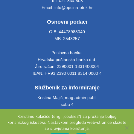
Tel: 021 834 503
Email: info@opcina-otok.hr
Osnovni podaci
OIB: 44478988040
MB: 2543257
Poslovna banka:
Hrvatska poštanska banka d.d.
Žiro račun: 2390001-1831400004
IBAN: HR93 2390 0011 8314 0000 4
Službenik za informiranje
Kristina Majić, mag.admin.publ.
soba 4
Tel: 021 661 028
Koristimo kolačiće (eng. „cookies“) za pružanje boljeg
Email: info@opcina-otok.hr
korisničkog iskustva. Nastavkom pregleda web-stranice slažete
se s uvjetima korištenja.