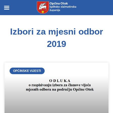
Skip
to
Skip to
content
content
Izbori za mjesni odbor
2019
OPĆINSKE VIJESTI