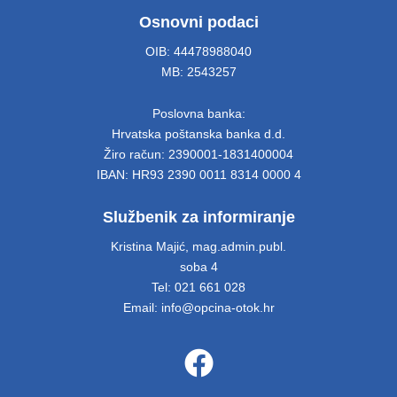
Osnovni podaci
OIB: 44478988040
MB: 2543257
Poslovna banka:
Hrvatska poštanska banka d.d.
Žiro račun: 2390001-1831400004
IBAN: HR93 2390 0011 8314 0000 4
Službenik za informiranje
Kristina Majić, mag.admin.publ.
soba 4
Tel: 021 661 028
Email: info@opcina-otok.hr