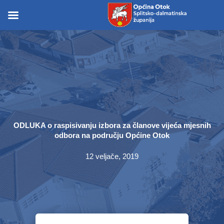
Skip
to
Skip to
content
content
ODLUKA o raspisivanju izbora za članove vijeća mjesnih
odbora na području Općine Otok
12 veljače, 2019