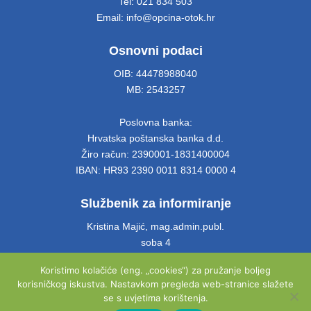
Tel: 021 834 503
Email: info@opcina-otok.hr
Osnovni podaci
OIB: 44478988040
MB: 2543257
Poslovna banka:
Hrvatska poštanska banka d.d.
Žiro račun: 2390001-1831400004
IBAN: HR93 2390 0011 8314 0000 4
Službenik za informiranje
Kristina Majić, mag.admin.publ.
soba 4
Tel: 021 661 028
Koristimo kolačiće (eng. „cookies“) za pružanje boljeg
Email: info@opcina-otok.hr
korisničkog iskustva. Nastavkom pregleda web-stranice slažete
se s uvjetima korištenja.