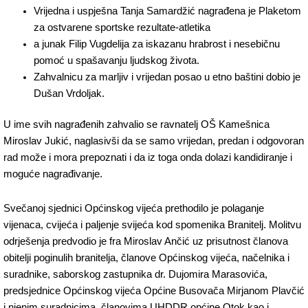
Vrijedna i uspješna Tanja Samardžić nagrađena je Plaketom
za ostvarene sportske rezultate-atletika
a junak Filip Vugdelija za iskazanu hrabrost i nesebičnu
pomoć u spašavanju ljudskog života.
Zahvalnicu za marljiv i vrijedan posao u etno baštini dobio je
Dušan Vrdoljak.
U ime svih nagrađenih zahvalio se ravnatelj OŠ Kamešnica
Miroslav Jukić, naglasivši da se samo vrijedan, predan i odgovoran
rad može i mora prepoznati i da iz toga onda dolazi kandidiranje i
moguće nagrađivanje.
Svečanoj sjednici Općinskog vijeća prethodilo je polaganje
vijenaca, cvijeća i paljenje svijeća kod spomenika Branitelj. Molitvu
odrješenja predvodio je fra Miroslav Ančić uz prisutnost članova
obitelji poginulih branitelja, članove Općinskog vijeća, načelnika i
suradnike, saborskog zastupnika dr. Dujomira Marasovića,
predsjednice Općinskog vijeća Općine Busovača Mirjanom Plavčić
i njenim suradnicima, članovima UHDDR općine Otok kao i