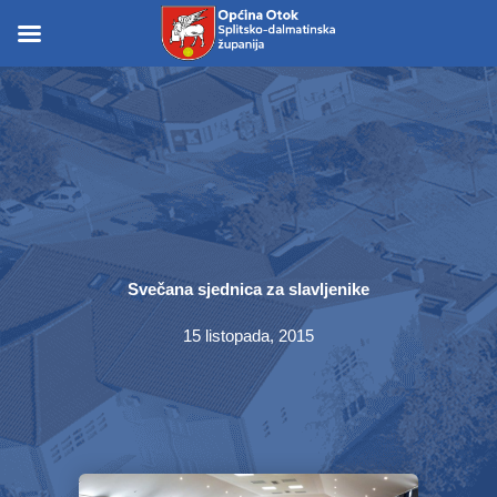
Skip
to
Skip to
content
content
Svečana sjednica za slavljenike
15 listopada, 2015