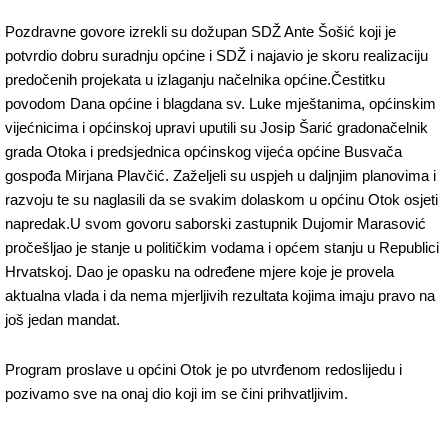
Pozdravne govore izrekli su dožupan SDŽ Ante Šošić koji je
potvrdio dobru suradnju općine i SDŽ i najavio je skoru realizaciju
predočenih projekata u izlaganju načelnika općine.Čestitku
povodom Dana općine i blagdana sv. Luke mještanima, općinskim
vijećnicima i općinskoj upravi uputili su Josip Šarić gradonačelnik
grada Otoka i predsjednica općinskog vijeća općine Busvača
gospođa Mirjana Plavčić. Zaželjeli su uspjeh u daljnjim planovima i
razvoju te su naglasili da se svakim dolaskom u općinu Otok osjeti
napredak.U svom govoru saborski zastupnik Dujomir Marasović
pročešljao je stanje u političkim vodama i općem stanju u Republici
Hrvatskoj. Dao je opasku na određene mjere koje je provela
aktualna vlada i da nema mjerljivih rezultata kojima imaju pravo na
još jedan mandat.
Program proslave u općini Otok je po utvrđenom redoslijedu i
pozivamo sve na onaj dio koji im se čini prihvatljivim.