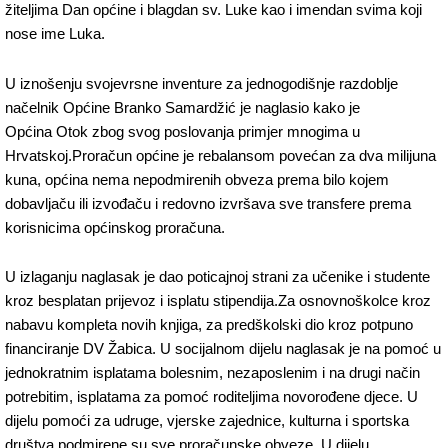
žiteljima Dan općine i blagdan sv. Luke kao i imendan svima koji
nose ime Luka.
U iznošenju svojevrsne inventure za jednogodišnje razdoblje
načelnik Općine Branko Samardžić je naglasio kako je
Općina Otok zbog svog poslovanja primjer mnogima u
Hrvatskoj.Proračun općine je rebalansom povećan za dva milijuna
kuna, općina nema nepodmirenih obveza prema bilo kojem
dobavljaču ili izvođaču i redovno izvršava sve transfere prema
korisnicima općinskog proračuna.
U izlaganju naglasak je dao poticajnoj strani za učenike i studente
kroz besplatan prijevoz i isplatu stipendija.Za osnovnoškolce kroz
nabavu kompleta novih knjiga, za predškolski dio kroz potpuno
financiranje DV Žabica. U socijalnom dijelu naglasak je na pomoć u
jednokratnim isplatama bolesnim, nezaposlenim i na drugi način
potrebitim, isplatama za pomoć roditeljima novorođene djece. U
dijelu pomoći za udruge, vjerske zajednice, kulturna i sportska
društva podmirene su sve proračunske obveze. U dijelu