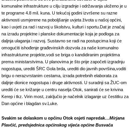
komunalne infrastrukture u cilju izgradnje i održavanja uloženo je u
te programe 4.8 mil. kuna. U tekućoj godini izvršene su razne
aktivnosti usmjerene na poboljšanje uvjeta života u našoj općini,
kao i uvjeti za rad i razvoj u školstvu, kulturi i sportu.Dat je značaj
na izradu projektne i planske dokumentacije koja je podloga za
daljnja ulaganja i razvoj. Sustavno se radi na postupcima koji će
omogućiti ishođenje građevinskih dozvola za naše komunalno
infrastrukturne projekte,vodi se briga o kandidiranim projektima
prema ministarstvima. U planovima je što prije započeti izgradnju
nogostupa, urediti ŠRC Gola brda, urediti dio javnih površina,voditi
brigu o nerazvrstanim cestama, izrada potrebnih elaborata za
daljnje dionice nogostupa i druge aktivnosti. U suradnji sa ŽUC-om
urediti će se križanje u centru naselja Otok, sanirati će se krivina
Kerep i tkz. Virin most, zaključio je načelnik izlaganje uz čestitku za
Dan općine i blagdan sv.Luke.
Svakim se dolaskom u općinu Otok osjeti napredak…
Mirjana
Plavčić, predsjednica općinskog vijeća općine Busvača