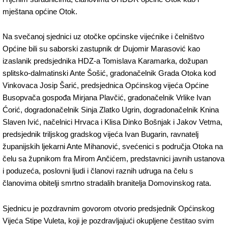
mještana općine Otok.
Na svečanoj sjednici uz otočke općinske vijećnike i čelništvo
Općine bili su saborski zastupnik dr Dujomir Marasović kao
izaslanik predsjednika HDZ-a Tomislava Karamarka, dožupan
splitsko-dalmatinski Ante Šošić, gradonačelnik Grada Otoka kod
Vinkovaca Josip Šarić, predsjednica Općinskog vijeća Općine
Busopvača gospođa Mirjana Plavčić, gradonačelnik Vrlike Ivan
Ćorić, dogradonačelnik Sinja Zlatko Ugrin, dogradonačelnik Knina
Slaven Ivić, načelnici Hrvaca i Klisa Dinko Bošnjak i Jakov Vetma,
predsjednik triljskog gradskog vijeća Ivan Bugarin, ravnatelj
županijskih ljekarni Ante Mihanović, svećenici s područja Otoka na
čelu sa župnikom fra Mirom Ančićem, predstavnici javnih ustanova
i poduzeća, poslovni ljudi i članovi raznih udruga na čelu s
članovima obitelji smrtno stradalih branitelja Domovinskog rata.
Sjednicu je pozdravnim govorom otvorio predsjednik Općinskog
Vijeća Stipe Vuleta, koji je pozdravljajući okupljene čestitao svim