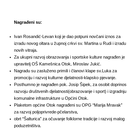
Nagrađeni su:
Ivan Rosandić-Levan koji je dao potpuni novčani iznos za
izradu novog oltara u župnoj crkvi sv. Martina u Rudi i izradu
novih vitraja.
Za ukupni razvoj obrazovanja i sportske kulture nagrađen je
upravitelj OŠ Kamešnica Otok, Miroslav Jukić.
Nagradu su zasluženo primili i članovi klape sv.Luka za
promociju i razvoj kulturne djelatnosti-klapsko pjevanje.
Posthumno je nagrađen pok. Josip Šipek, za osobit doprinos
razvoju društvenih djelatnosti(obrazovanje i sport) i izgradnju
komunalne infrastrukture u Općini Otok.
Plaketom općine Otok nagrađeni su OPG “Marija Mravak”
za razvoj poljoprivrede-pčelarstva,
obrt “Šalturica” za očuvanje folklorne tradicije i razvoj malog
poduzetništva.