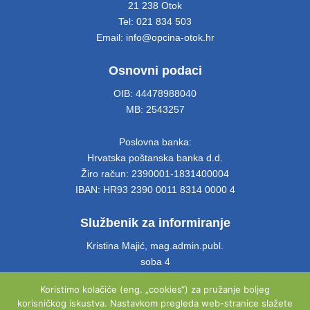
21 238 Otok
Tel: 021 834 503
Email: info@opcina-otok.hr
Osnovni podaci
OIB: 44478988040
MB: 2543257
Poslovna banka:
Hrvatska poštanska banka d.d.
Žiro račun: 2390001-1831400004
IBAN: HR93 2390 0011 8314 0000 4
Službenik za informiranje
Kristina Majić, mag.admin.publ.
soba 4
Tel: 021 661 028
Koristimo kolačiće (eng. „cookies“) za pružanje boljeg
Email: info@opcina-otok.hr
korisničkog iskustva. Nastavkom pregleda web-stranice slažete