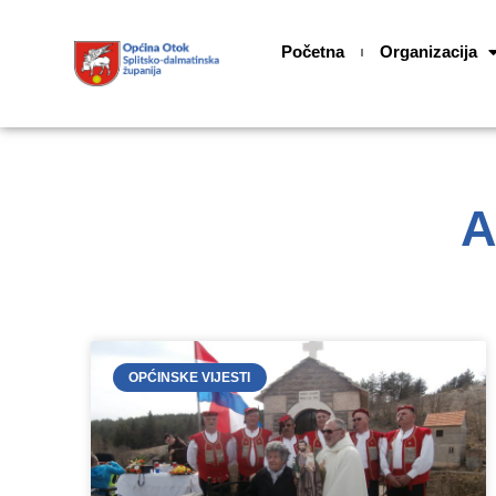
Skip
content
to
Početna
Organizacija
content
A
OPĆINSKE VIJESTI