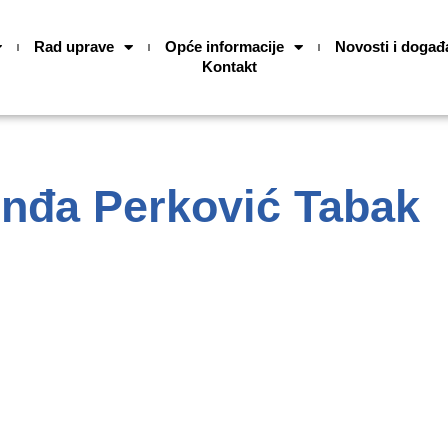
Rad uprave
Opće informacije
Novosti i događ
Kontakt
nđa Perković Tabak