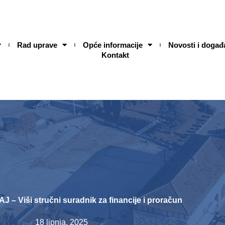
Rad uprave
Opće informacije
Novosti i događ
Kontakt
– Viši stručni suradnik za financije i proračun
18 lipnja, 2025