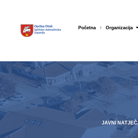
Skip
content
to
content
Početna
Organizacija
JAVNI NATJEČAJ 