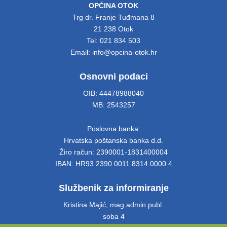
OPĆINA OTOK
Trg dr. Franje Tuđmana 8
21 238 Otok
Tel: 021 834 503
Email: info@opcina-otok.hr
Osnovni podaci
OIB: 44478988040
MB: 2543257
Poslovna banka:
Hrvatska poštanska banka d.d.
Žiro račun: 2390001-1831400004
IBAN: HR93 2390 0011 8314 0000 4
Službenik za informiranje
Kristina Majić, mag.admin.publ.
soba 4