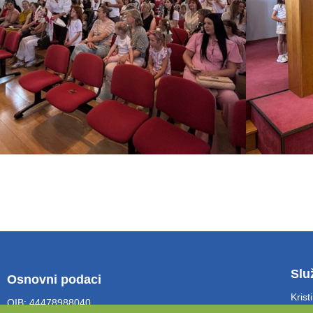
Slu
Osnovni podaci
Krist
OIB: 44478988040