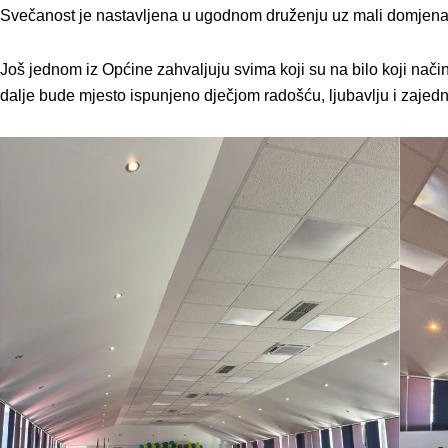
Svečanost je nastavljena u ugodnom druženju uz mali domjena
Još jednom iz Općine zahvaljuju svima koji su na bilo koji način 
dalje bude mjesto ispunjeno dječjom radošću, ljubavlju i zajed