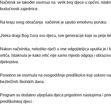
Načelnik se također osvrnuo na velik broj djece u općini, istakn
budućnosti zajednice.
Na kraju svog obraćanja načelnik je uputio emotivnu poruku:
„Neka dragi Bog čuva svu djecu, sve generacije koje su prije bile,
Nakon načelnika, nekoliko riječi u ime odgojiteljica uputila je i
vrtića. Istaknula je kako vrtić nije samo mjesto odgoja i obrazov
djetinjstva.
Posebno se osvrnula na ovogodišnje predškolce koji uskoro napuš
bezbrižnih školskih dana.
Program su dodatno uljepšala djeca prigodnim nastupima i prire
predškolskoj djeci.