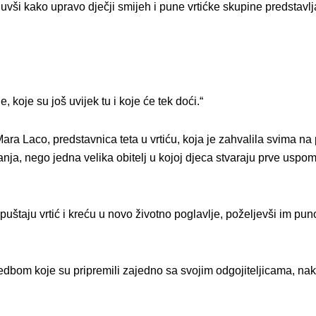
uvši kako upravo dječji smijeh i pune vrtićke skupine predstavlj
 koje su još uvijek tu i koje će tek doći.“
 Mara Laco, predstavnica teta u vrtiću, koja je zahvalila svima n
anja, nego jedna velika obitelj u kojoj djeca stvaraju prve uspom
taju vrtić i kreću u novo životno poglavlje, poželjevši im puno 
dbom koje su pripremili zajedno sa svojim odgojiteljicama, nak