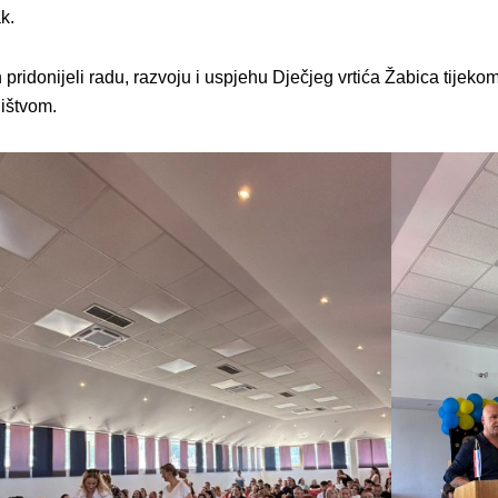
k.
pridonijeli radu, razvoju i uspjehu Dječjeg vrtića Žabica tijekom 
ništvom.