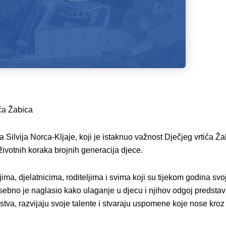
ića Žabica
lvija Norca-Kljaje, koji je istaknuo važnost Dječjeg vrtića Žab
 životnih koraka brojnih generacija djece.
ima, djelatnicima, roditeljima i svima koji su tijekom godina sv
sebno je naglasio kako ulaganje u djecu i njihov odgoj predstavl
tva, razvijaju svoje talente i stvaraju uspomene koje nose kroz ci