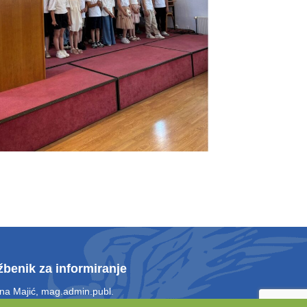
žbenik za informiranje
ina Majić, mag.admin.publ.