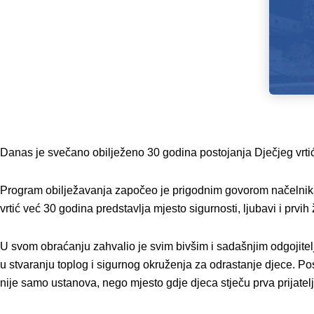
Danas je svečano obilježeno 30 godina postojanja Dječjeg vrt
Program obilježavanja započeo je prigodnim govorom načelnika Si
vrtić već 30 godina predstavlja mjesto sigurnosti, ljubavi i prvih
U svom obraćanju zahvalio je svim bivšim i sadašnjim odgojitelj
u stvaranju toplog i sigurnog okruženja za odrastanje djece. Po
nije samo ustanova, nego mjesto gdje djeca stječu prva prijateljs