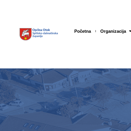
Skip
content
to
content
Početna
Organizacija