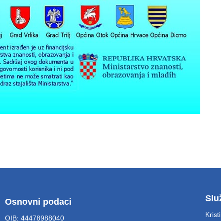
Slu
Osnovni podaci
Krist
OIB: 44478988040