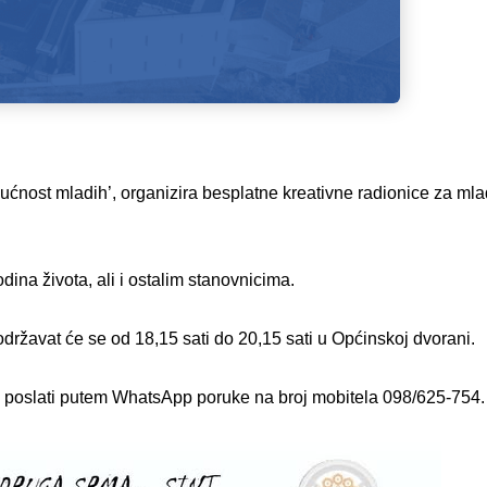
ćnost mladih’, organizira besplatne kreativne radionice za mlad
na života, ali i ostalim stanovnicima.
a održavat će se od 18,15 sati do 20,15 sati u Općinskoj dvorani.
je poslati putem WhatsApp poruke na broj mobitela 098/625-754.