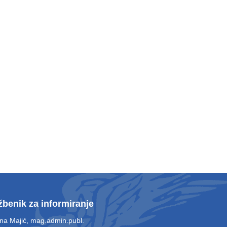
žbenik za informiranje
ina Majić, mag.admin.publ.