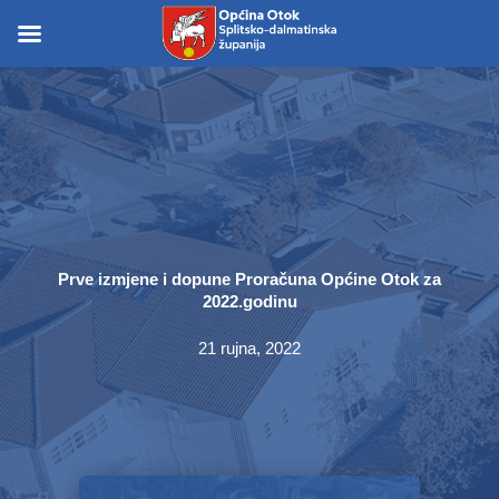
Skip
to
Skip to
content
content
Prve izmjene i dopune Proračuna Općine Otok za
2022.godinu
21 rujna, 2022