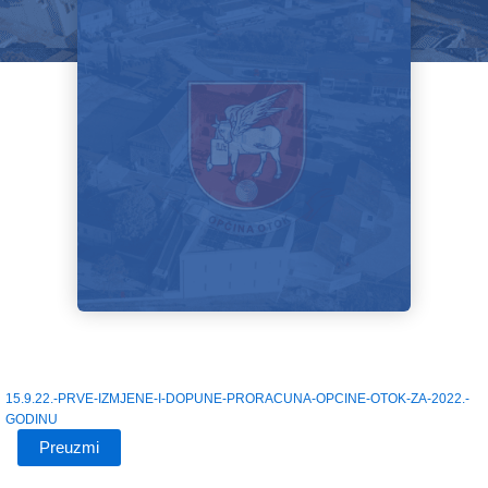
15.9.22.-PRVE-IZMJENE-I-DOPUNE-PRORACUNA-OPCINE-OTOK-ZA-2022.-
GODINU
Preuzmi