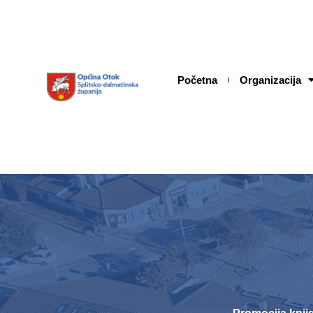
Skip
content
to
content
Početna
Organizacija