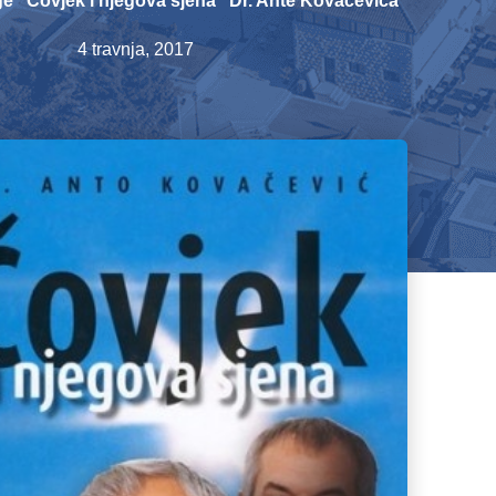
ge “Čovjek i njegova sjena” Dr. Ante Kovačevića
4 travnja, 2017