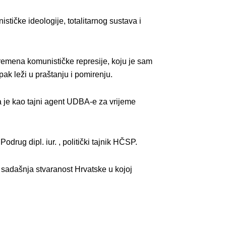
tičke ideologije, totalitarnog sustava i
 vremena komunističke represije, koju je sam
pak leži u praštanju i pomirenju.
a je kao tajni agent UDBA-e za vrijeme
drug dipl. iur. , politički tajnik HČSP.
i sadašnja stvaranost Hrvatske u kojoj