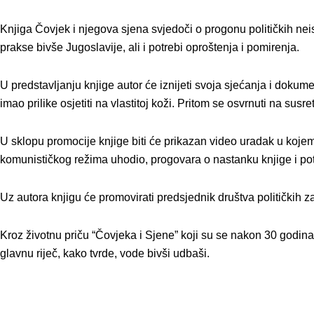
Knjiga Čovjek i njegova sjena svjedoči o progonu političkih nei
prakse bivše Jugoslavije, ali i potrebi oproštenja i pomirenja.
U predstavljanju knjige autor će iznijeti svoja sjećanja i dokum
imao prilike osjetiti na vlastitoj koži. Pritom se osvrnuti na sus
U sklopu promocije knjige biti će prikazan video uradak u koj
komunističkog režima uhodio, progovara o nastanku knjige i potr
Uz autora knjigu će promovirati predsjednik društva političkih z
Kroz životnu priču “Čovjeka i Sjene” koji su se nakon 30 godina
glavnu riječ, kako tvrde, vode bivši udbaši.