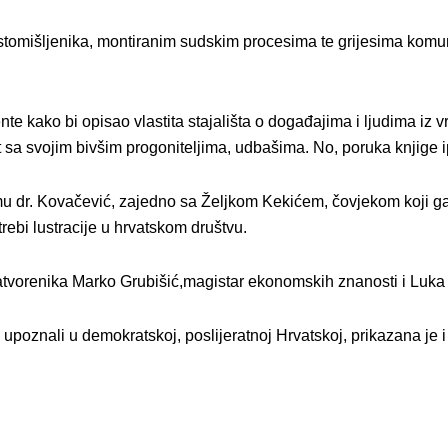
stomišljenika, montiranim sudskim procesima te grijesima komunis
ente kako bi opisao vlastita stajališta o događajima i ljudima iz
ret sa svojim bivšim progoniteljima, udbašima. No, poruka knjige i
emu dr. Kovačević, zajedno sa Željkom Kekićem, čovjekom koji g
ebi lustracije u hrvatskom društvu.
atvorenika Marko Grubišić,magistar ekonomskih znanosti i Luka Po
 upoznali u demokratskoj, poslijeratnoj Hrvatskoj, prikazana je 