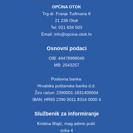
OPĆINA OTOK
Trg dr. Franje Tuđmana 8
21 238 Otok
Tel: 021 834 503
Email: info@opcina-otok.hr
Osnovni podaci
OIB: 44478988040
MB: 2543257
Poslovna banka:
Hrvatska poštanska banka d.d.
Žiro račun: 2390001-1831400004
IBAN: HR93 2390 0011 8314 0000 4
Službenik za informiranje
Kristina Majić, mag.admin.publ.
soba 4