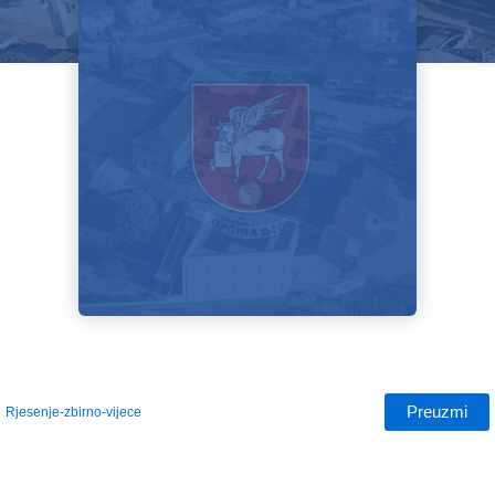
Preuzmi
Rjesenje-zbirno-vijece