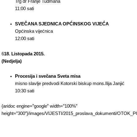
Trg dr Franje Tuđmana
11:00 sati
SVEČANA SJEDNICA OPĆINSKOG VIJEĆA
Općinska vijećnica
12:00 sati
6
18. Listopada 2015.
(Nedjelja)
Procesija i svečana Sveta misa
misno slavlje predvodi Kotorski biskup mons.Ilija Janjić
10:30 sati
{aridoc engine=”google” width=”100%”
height=”300″}/images/VIJESTI/2015_proslava_dokumenti/OTOK_PO