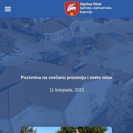
Skip
to
Skip to
content
content
Pozivnica na svečanu procesiju i svetu misu
11 listopada, 2015