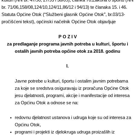
kulturi (NN br. 47/90, 27/93 i 38/09), članka 76.Zakona o športu (NN
br. 71/06,158/08,124/10,124/11,86/12 i 94/13) te članaka 15. i 46.
Statuta Općine Otok (“Službeni glasnik Općine Otok”, br.03/13-
pročišćeni tekst), općinski načelnik Općine Otok objavljuje
P O Z I V
za predlaganje programa javnih potreba u kulturi, športu i
ostalih javnih potreba općine otok za 2018. godinu
I.
Javne potrebe u kulturi, športu i ostalim javnim potrebama
za koje se sredstva osiguravaju iz proračuna Općine Otok
jesu djelatnosti, programi, akcije i manifestacije od interesa
za Općinu Otok a odnose se na:
redovnu djelatnost ustanova i udruga koje su od interesa za
Općinu Otok,
programi i projekti iz djelokruga udruga proizašlih iz