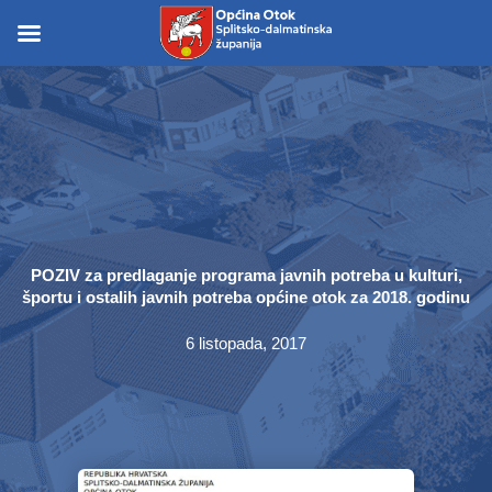
Skip
to
Skip to
content
content
POZIV za predlaganje programa javnih potreba u kulturi,
športu i ostalih javnih potreba općine otok za 2018. godinu
6 listopada, 2017