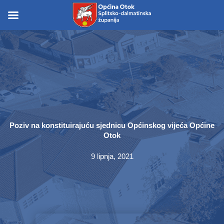
Skip
to
Skip to
content
content
Poziv na konstituirajuću sjednicu Općinskog vijeća Općine
Otok
9 lipnja, 2021