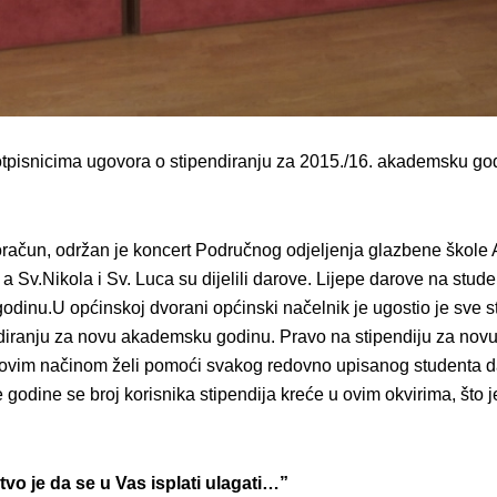
potpisnicima ugovora o stipendiranju za 2015./16. akademsku go
oračun, održan je koncert Područnog odjeljenja glazbene škole A.
 a Sv.Nikola i Sv. Luca su dijelili darove. Lijepe darove na stud
dinu.U općinskoj dvorani općinski načelnik je ugostio je sve s
endiranju za novu akademsku godinu. Pravo na stipendiju za nov
a ovim načinom želi pomoći svakog redovno upisanog studenta d
ke godine se broj korisnika stipendija kreće u ovim okvirima, što
vo je da se u Vas isplati ulagati…”