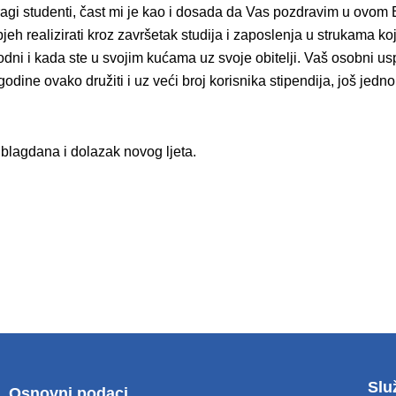
agi studenti, čast mi je kao i dosada da Vas pozdravim u ovom
realizirati kroz završetak studija i zaposlenja u strukama koje 
bodni i kada ste u svojim kućama uz svoje obitelji. Vaš osobni us
ogodine ovako družiti i uz veći broj korisnika stipendija, još j
h blagdana i dolazak novog ljeta.
Slu
Osnovni podaci