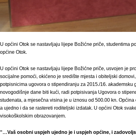
U općini Otok se nastavljaju lijepe Božićne priče, studentima 
općine Otok.
U općini Otok se nastavljaju lijepe Božićne priče, usvojen je pr
socijalne pomoći, okićeno je središte mjesta i obiteljski domovi,
potpisnicima ugovora o stipendiranju za 2015./16. akademsku go
novogodišnje dane biti kući, radi potpisivanja Ugovora o stip
studenata, a mjesečna visina je u iznosu od 500.00 kn. Općin
a ujedno i da se rastereti roditeljski izdatak. U općini Otok sva
visokoškolskim obrazovanjem.
“…Vaš osobni uspjeh ujedno je i uspjeh općine, i zadovoljst