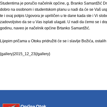
Studentima je poručio načelnik općine, g. Branko Samardžić
Dr
dobro na osobnom i studentskom planu u nadi da će se Vaš uspjeh 
te i ovaj potpis Ugovora je upriličen u te dane kada ste i Vi slo
zadovoljstvo da se u Vas isplati ulagati. U nadi da ćemo se i d
godinu, naveo je načelnik općine Brtanko Samardžić.
Lijepim pričama u Otoku pridružiti će se i slavlje Božića, ostali
{gallery}2015_12_23{/gallery}