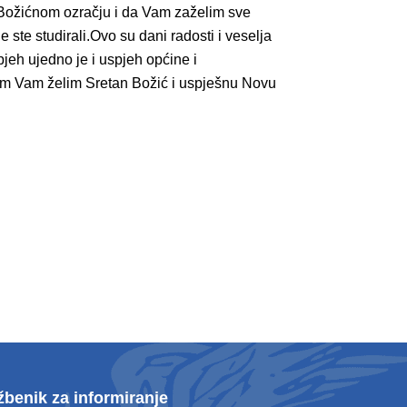
 Božićnom ozračju i da Vam zaželim sve
ste studirali.Ovo su dani radosti i veselja
pjeh ujedno je i uspjeh općine i
ednom Vam želim Sretan Božić i uspješnu Novu
žbenik za informiranje