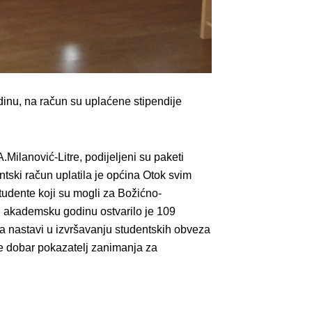
dinu, na račun su uplaćene stipendije
Milanović-Litre, podijeljeni su paketi
entski račun uplatila je općina Otok svim
tudente koji su mogli za Božićno-
u akademsku godinu ostvarilo je 109
a nastavi u izvršavanju studentskih obveza
 je dobar pokazatelj zanimanja za