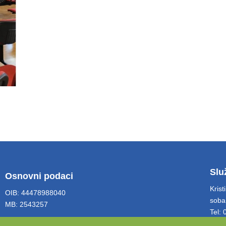
Slu
Osnovni podaci
Krist
OIB: 44478988040
soba
MB: 2543257
Tel:
Emai