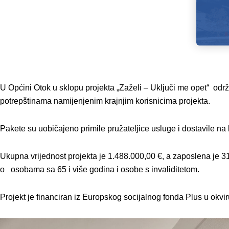
U Općini Otok u sklopu projekta „Zaželi – Uključi me opet“ od
potrepštinama namijenjenim krajnjim korisnicima projekta.
Pakete su uobičajeno primile pružateljice usluge i dostavile na 
Ukupna vrijednost projekta je 1.488.000,00 €, a zaposlena je 3
o osobama sa 65 i više godina i osobe s invaliditetom.
Projekt je financiran iz Europskog socijalnog fonda Plus u okvir