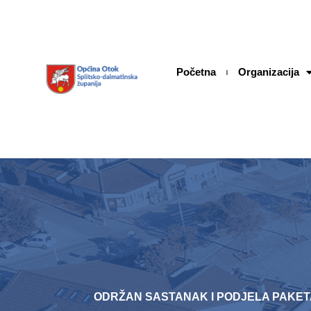
Skip
content
to
content
Početna
Organizacija
ODRŽAN SASTANAK I PODJELA PAKETA U