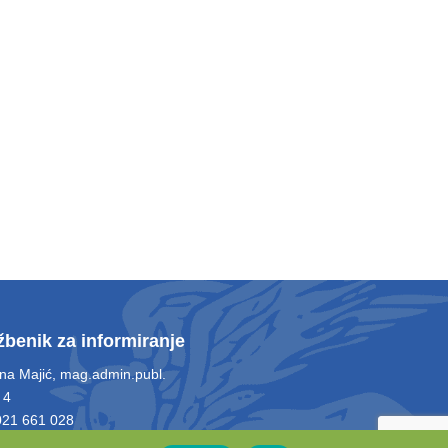
žbenik za informiranje
ina Majić, mag.admin.publ.
 4
 021 661 028
l: info@opcina-otok.hr