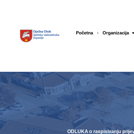
Skip
content
to
content
Početna
Organizacija
ODLUKA o raspisivanju prijev