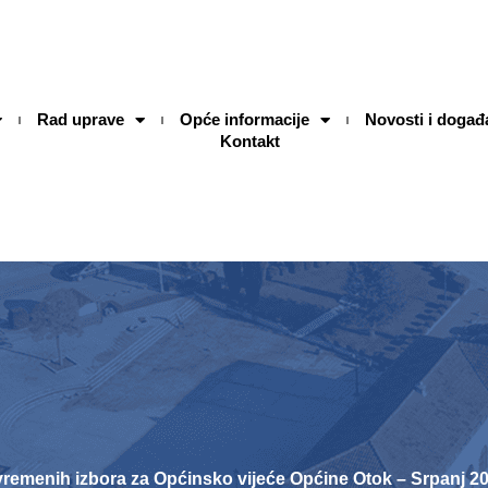
Rad uprave
Opće informacije
Novosti i događ
Kontakt
remenih izbora za Općinsko vijeće Općine Otok – Srpanj 2