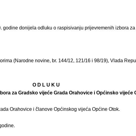
0. godine donijela odluku o raspisivanju prijevremenih izbora z
borima (Narodne novine, br. 144/12, 121/16 i 98/19), Vlada Repub
O D L U K U
izbora za Gradsko vijeće Grada Orahovice i Općinsko vijeće
rada Orahovice i članove Općinskog vijeća Općine Otok.
godine.