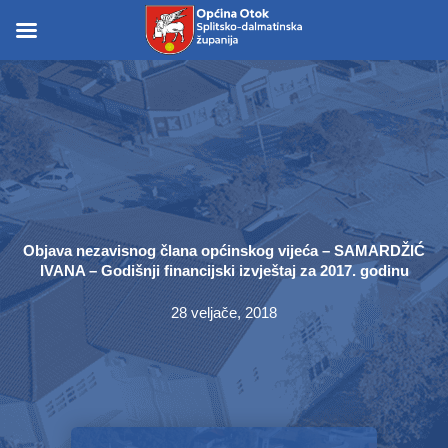
Skip
to
Skip to
content
content
Objava nezavisnog člana općinskog vijeća – SAMARDŽIĆ
IVANA – Godišnji financijski izvještaj za 2017. godinu
28 veljače, 2018