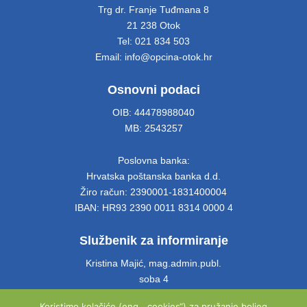
Trg dr. Franje Tuđmana 8
21 238 Otok
Tel: 021 834 503
Email: info@opcina-otok.hr
Osnovni podaci
OIB: 44478988040
MB: 2543257
Poslovna banka:
Hrvatska poštanska banka d.d.
Žiro račun: 2390001-1831400004
IBAN: HR93 2390 0011 8314 0000 4
Službenik za informiranje
Kristina Majić, mag.admin.publ.
soba 4
Tel: 021 661 028
Koristimo kolačiće (eng. „cookies“) za pružanje boljeg