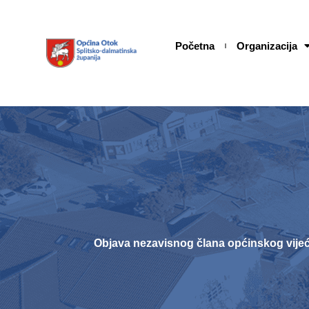
Skip
content
to
content
Početna
Organizacija
Objava nezavisnog člana općinskog vije