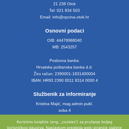
21 238 Otok
Tel: 021 834 503
Email: info@opcina-otok.hr
Osnovni podaci
OIB: 44478988040
MB: 2543257
Poslovna banka:
Hrvatska poštanska banka d.d.
Žiro račun: 2390001-1831400004
IBAN: HR93 2390 0011 8314 0000 4
Službenik za informiranje
Kristina Majić, mag.admin.publ.
soba 4
Tel: 021 661 028
Koristimo kolačiće (eng. „cookies“) za pružanje boljeg
Email: info@opcina-otok.hr
korisničkog iskustva. Nastavkom pregleda web-stranice slažete