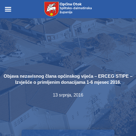
Skip
to
Skip to
content
content
Objava nezavisnog člana općinskog vijeća – ERCEG STIPE –
Izvješće o primljenim donacijama 1-6 mjesec 2016.
13 srpnja, 2016