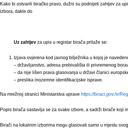
Kako bi ostvarili biračko pravo, dužni su podnijeti zahtjev za 
izbora, dakle do
Uz zahtjev
za upis u registar birača prilaže se:
Izjava ovjerena kod javnog bilježnika u kojoj je naveden
– državljanstvo, adresa prebivališta ili privremenog bor
– da nije lišen prava glasovanja u državi članici europske 
– preslika inozemne identifikacijske isprave.
Na mrežnoj stranici Ministarstva uprave
https://biraci.gov.hr/Re
Popis birača sastavlja se za svake izbore, a sadrži birače koji 
Birači na lokalnim izborima mogu glasovati samo u mjestu svog 