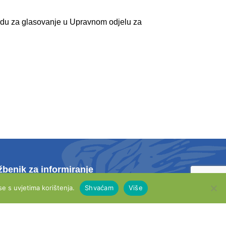
tvrdu za glasovanje u Upravnom odjelu za
žbenik za informiranje
ina Majić, mag.admin.publ.
e s uvjetima korištenja.
Shvaćam
Više
 4
 021 661 028
l: info@opcina-otok.hr