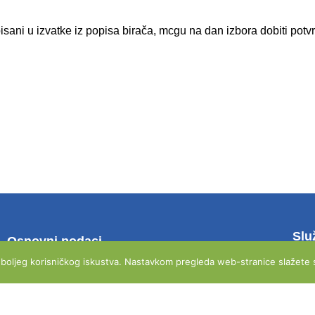
upisani u izvatke iz popisa birača, mcgu na dan izbora dobiti po
Slu
Osnovni podaci
Krist
e boljeg korisničkog iskustva. Nastavkom pregleda web-stranice slažete s
OIB: 44478988040
soba
MB: 2543257
Tel:
Emai
Poslovna banka: