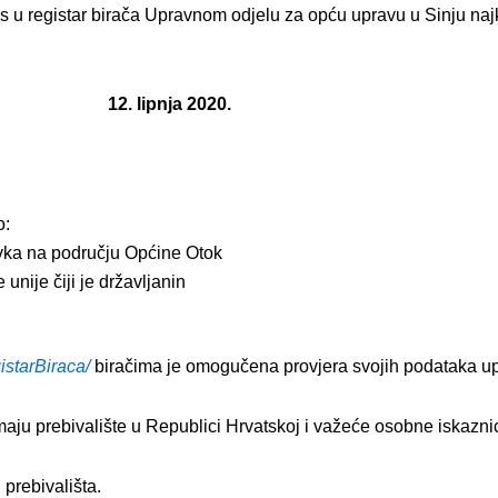
upis u registar birača Upravnom odjelu za opću upravu u Sinju na
12. lipnja 2020.
o:
avka na području Općine Otok
unije čiji je državljanin
gistarBiraca/
biračima je omogučena provjera svojih podataka upi
imaju prebivalište u Republici Hrvatskoj i važeće osobne iskazni
prebivališta.