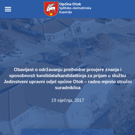
Skip
to
Skip to
content
content
Obavijest o održavanju prethodne provjere znanja i
sposobnosti kandidata/kandidatkinja za prijam u službu
Jedinstveni upravni odjel općine Otok – radno mjesto stručni
suradnik/ica
19 siječnja, 2017