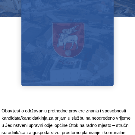
Obavijest o održavanju prethodne provjere znanja i sposobnosti
kandidata/kandidatkinja za prijam u službu na neodređeno vrijeme
u Jedinstveni upravni odjel općine Otok na radno mjesto – stručni
suradnik/ica za gospodarstvo, prostorno planiranje i komunalne