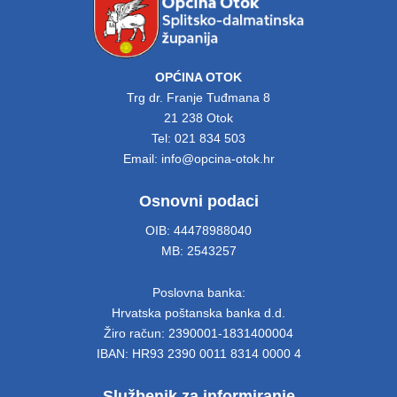
OPĆINA OTOK
Trg dr. Franje Tuđmana 8
21 238 Otok
Tel: 021 834 503
Email: info@opcina-otok.hr
Osnovni podaci
OIB: 44478988040
MB: 2543257
Poslovna banka:
Hrvatska poštanska banka d.d.
Žiro račun: 2390001-1831400004
IBAN: HR93 2390 0011 8314 0000 4
Službenik za informiranje