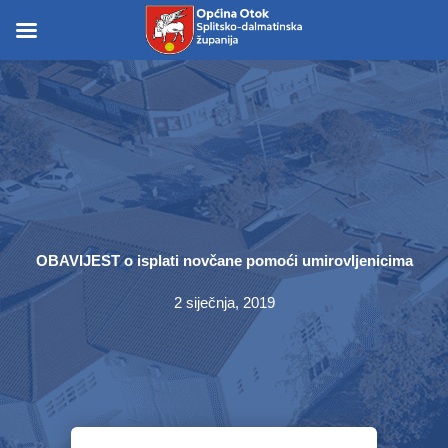
Skip
to
Skip to
content
content
OBAVIJEST o isplati novčane pomoći umirovljenicima
2 siječnja, 2019