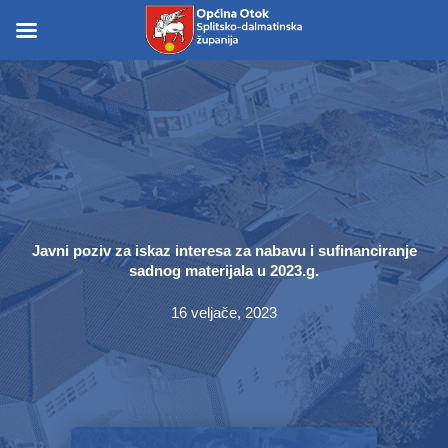
Skip
to
Skip to
content
content
Javni poziv za iskaz interesa za nabavu i sufinanciranje
sadnog materijala u 2023.g.
16 veljače, 2023