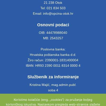
21 238 Otok
Tel: 021 834 503
Email: info@opcina-otok.hr
Osnovni podaci
OIB: 44478988040
MB: 2543257
Poslovna banka:
Hrvatska poštanska banka d.d.
Žiro račun: 2390001-1831400004
IBAN: HR93 2390 0011 8314 0000 4
Službenik za informiranje
Kristina Majić, mag.admin.publ.
soba 4
Tel: 021 661 028
Koristimo kolačiće (eng. „cookies“) za pružanje boljeg
Email: info@opcina-otok.hr
korisničkog iskustva. Nastavkom pregleda web-stranice slažete