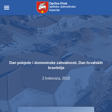
Skip
to
Skip to
content
content
Dan pobjede i domovinske zahvalnosti, Dan hrvatskih
branitelja
2 kolovoza, 2015