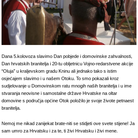
Dana 5.kolovoza slavimo Dan pobjede i domovinske zahvalnosti,
Dan hrvatskih branitelja i 20-tu obljetnicu Vojno-redarstvene akcije
“Oluja” u kraljevskom gradu Kninu ali jednako tako s istim
osjećajem slavimo i u našem Otoku. To smo pokazali kroz
sudjelovanje u Domovinskom ratu mnogih naših branitelja i u ime
stvaranja neovisne i samostalne države Hrvatske na oltar
domovine s područja općine Otok položilo je svoje živote petnaest
branitelja.
Nemoj me nikad zanijekat brate-niti se stidjeti ove svete stijene! Ja
sam umro za Hrvatsku i za te, ti živi Hrvatsku i živi mene.