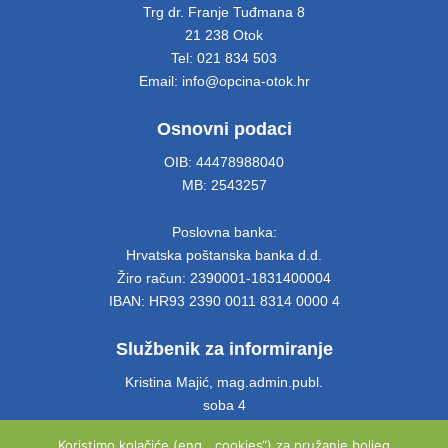
Trg dr. Franje Tuđmana 8
21 238 Otok
Tel: 021 834 503
Email: info@opcina-otok.hr
Osnovni podaci
OIB: 44478988040
MB: 2543257
Poslovna banka:
Hrvatska poštanska banka d.d.
Žiro račun: 2390001-1831400004
IBAN: HR93 2390 0011 8314 0000 4
Službenik za informiranje
Kristina Majić, mag.admin.publ.
soba 4
Tel: 021 661 028
Koristimo kolačiće (eng. „cookies“) za pružanje boljeg