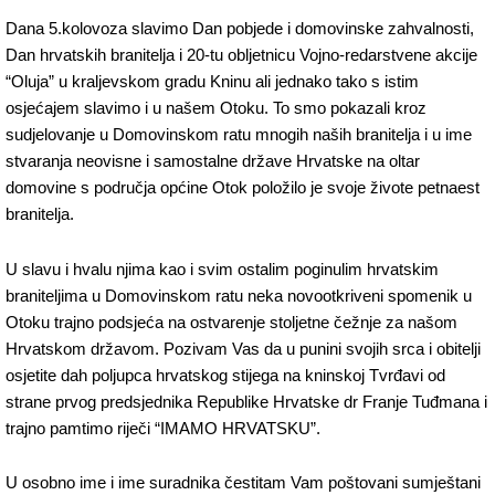
Dana 5.kolovoza slavimo Dan pobjede i domovinske zahvalnosti,
Dan hrvatskih branitelja i 20-tu obljetnicu Vojno-redarstvene akcije
“Oluja” u kraljevskom gradu Kninu ali jednako tako s istim
osjećajem slavimo i u našem Otoku. To smo pokazali kroz
sudjelovanje u Domovinskom ratu mnogih naših branitelja i u ime
stvaranja neovisne i samostalne države Hrvatske na oltar
domovine s područja općine Otok položilo je svoje živote petnaest
branitelja.
U slavu i hvalu njima kao i svim ostalim poginulim hrvatskim
braniteljima u Domovinskom ratu neka novootkriveni spomenik u
Otoku trajno podsjeća na ostvarenje stoljetne čežnje za našom
Hrvatskom državom. Pozivam Vas da u punini svojih srca i obitelji
osjetite dah poljupca hrvatskog stijega na kninskoj Tvrđavi od
strane prvog predsjednika Republike Hrvatske dr Franje Tuđmana i
trajno pamtimo riječi “IMAMO HRVATSKU”.
U osobno ime i ime suradnika čestitam Vam poštovani sumještani