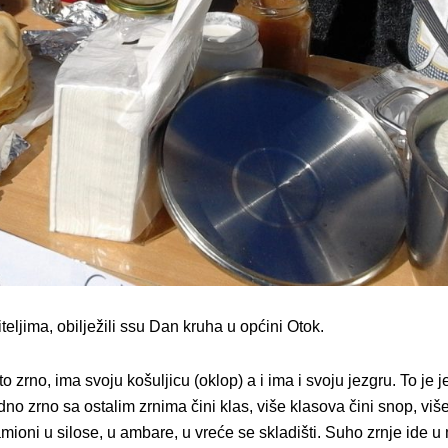
eljima, obilježili ssu Dan kruha u općini Otok.
o zrno, ima svoju košuljicu (oklop) a i ima i svoju jezgru. To j
 jedno zrno sa ostalim zrnima čini klas, više klasova čini snop, v
amioni u silose, u ambare, u vreće se skladišti. Suho zrnje ide u