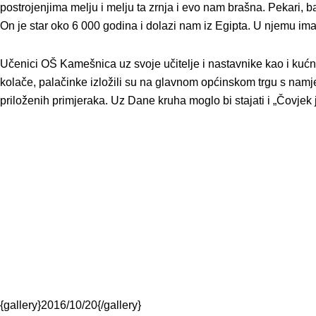
postrojenjima melju i melju ta zrnja i evo nam brašna. Pekari, b
On je star oko 6 000 godina i dolazi nam iz Egipta. U njemu 
Učenici OŠ Kamešnica uz svoje učitelje i nastavnike kao i kućn
kolače, palačinke izložili su na glavnom općinskom trgu s namj
priloženih primjeraka. Uz Dane kruha moglo bi stajati i „Čovjek 
{gallery}2016/10/20{/gallery}