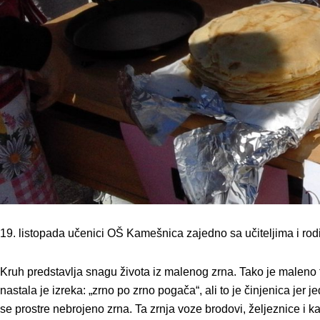
19. listopada učenici OŠ Kamešnica zajedno sa učiteljima i rodit
Kruh predstavlja snagu života iz malenog zrna. Tako je maleno t
nastala je izreka: „zrno po zrno pogača“, ali to je činjenica jer
se prostre nebrojeno zrna. Ta zrnja voze brodovi, željeznice i k