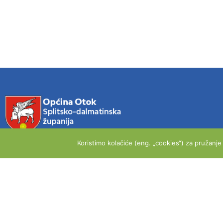
Koristimo kolačiće (eng. „cookies“) za pružanj
OPĆINA OTOK
Trg dr. Franje Tuđmana 8
21 238 Otok
Tel: 021 834 503
Email: info@opcina-otok.hr