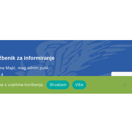
žbenik za informiranje
ina Majić, mag.admin.publ.
 4
 021 661 028
e s uvjetima korištenja.
Shvaćam
Više
l: info@opcina-otok.hr