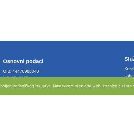
Slu
Osnovni podaci
Krist
OIB: 44478988040
soba
MB: 2543257
Tel:
e boljeg korisničkog iskustva. Nastavkom pregleda web-stranice slažete s
Emai
Poslovna banka:
Hrvatska poštanska banka d.d.
Žiro račun: 2390001-1831400004
IBAN: HR93 2390 0011 8314 0000 4