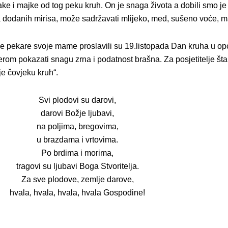
ake i majke od tog peku kruh. On je snaga života a dobili smo je 
ima dodanih mirisa, može sadržavati mlijeko, med, sušeno voće
e pekare svoje mame proslavili su 19.listopada Dan kruha u opć
erom pokazati snagu zrna i podatnost brašna. Za posjetitelje št
je čovjeku kruh“.
Svi plodovi su darovi,
darovi Božje ljubavi,
na poljima, bregovima,
u brazdama i vrtovima.
Po brdima i morima,
tragovi su ljubavi Boga Stvoritelja.
Za sve plodove, zemlje darove,
hvala, hvala, hvala, hvala Gospodine!