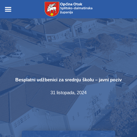
Skip
to
Skip to
content
content
Besplatni udžbenici za srednju školu – javni poziv
31 listopada, 2024