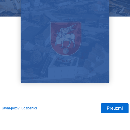
Preuzmi
Javni-poziv_udzbenici