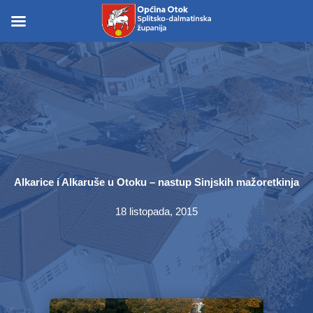
Skip
to
Skip to
content
content
Alkarice i Alkaruše u Otoku – nastup Sinjskih mažoretkinja
18 listopada, 2015