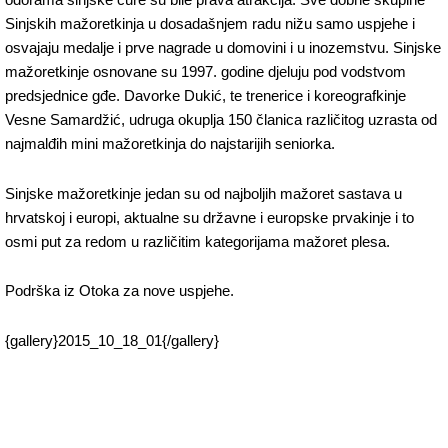
odorama sinjske cure su bile prava atrakcija. Sve dobne skupine
Sinjskih mažoretkinja u dosadašnjem radu nižu samo uspjehe i
osvajaju medalje i prve nagrade u domovini i u inozemstvu. Sinjske
mažoretkinje osnovane su 1997. godine djeluju pod vodstvom
predsjednice gđe. Davorke Dukić, te trenerice i koreografkinje
Vesne Samardžić, udruga okuplja 150 članica različitog uzrasta od
najmalđih mini mažoretkinja do najstarijih seniorka.
Sinjske mažoretkinje jedan su od najboljih mažoret sastava u
hrvatskoj i europi, aktualne su državne i europske prvakinje i to
osmi put za redom u različitim kategorijama mažoret plesa.
Podrška iz Otoka za nove uspjehe.
{gallery}2015_10_18_01{/gallery}