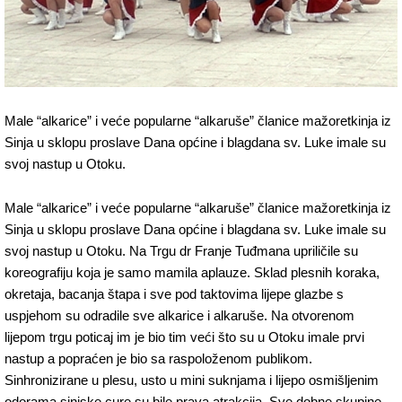
Male “alkarice” i veće popularne “alkaruše” članice mažoretkinja iz
Sinja u sklopu proslave Dana općine i blagdana sv. Luke imale su
svoj nastup u Otoku.
Male “alkarice” i veće popularne “alkaruše” članice mažoretkinja iz
Sinja u sklopu proslave Dana općine i blagdana sv. Luke imale su
svoj nastup u Otoku. Na Trgu dr Franje Tuđmana upriličile su
koreografiju koja je samo mamila aplauze. Sklad plesnih koraka,
okretaja, bacanja štapa i sve pod taktovima lijepe glazbe s
uspjehom su odradile sve alkarice i alkaruše. Na otvorenom
lijepom trgu poticaj im je bio tim veći što su u Otoku imale prvi
nastup a popraćen je bio sa raspoloženom publikom.
Sinhronizirane u plesu, usto u mini suknjama i lijepo osmišljenim