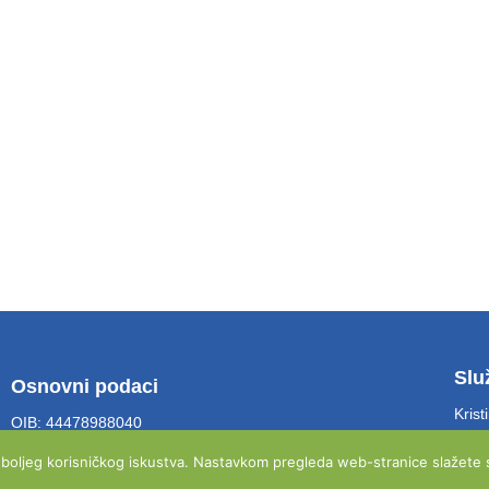
Slu
Osnovni podaci
Krist
OIB: 44478988040
soba
MB: 2543257
e boljeg korisničkog iskustva. Nastavkom pregleda web-stranice slažete s
Tel: