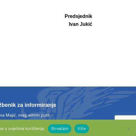
Predsjednik
Ivan Jukić
žbenik za informiranje
ina Majić, mag.admin.publ.
 4
e s uvjetima korištenja.
Shvaćam
Više
 021 661 028