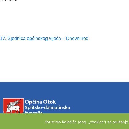
17. Sjednica općinskog vijeća – Dnevni red
Koristimo kolačiće (eng. „cookies“) za pružanj
OPĆINA OTOK