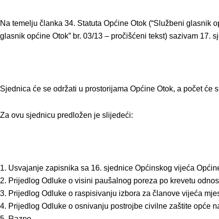
Na temelju članka 34. Statuta Općine Otok (“Službeni glasnik op
glasnik općine Otok” br. 03/13 – pročišćeni tekst) sazivam 17.
Sjednica će se održati u prostorijama Općine Otok, a počet će s
Za ovu sjednicu predložen je slijedeći:
1. Usvajanje zapisnika sa 16. sjednice Općinskog vijeća Općin
2. Prijedlog Odluke o visini paušalnog poreza po krevetu odno
3. Prijedlog Odluke o raspisivanju izbora za članove vijeća mj
4. Prijedlog Odluke o osnivanju postrojbe civilne zaštite opće
5. Razno