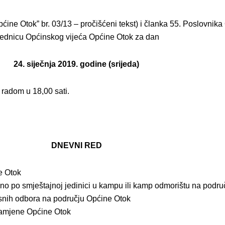
ćine Otok” br. 03/13 – pročišćeni tekst) i članka 55. Poslovnik
 sjednicu Općinskog vijeća Općine Otok za dan
24. siječnja 2019. godine (srijeda)
 radom u 18,00 sati.
DNEVNI RED
e Otok
sno po smještajnoj jedinici u kampu ili kamp odmorištu na podr
esnih odbora na području Općine Otok
 namjene Općine Otok