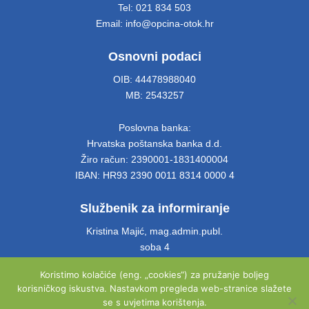
Tel: 021 834 503
Email: info@opcina-otok.hr
Osnovni podaci
OIB: 44478988040
MB: 2543257
Poslovna banka:
Hrvatska poštanska banka d.d.
Žiro račun: 2390001-1831400004
IBAN: HR93 2390 0011 8314 0000 4
Službenik za informiranje
Kristina Majić, mag.admin.publ.
soba 4
Tel: 021 661 028
Koristimo kolačiće (eng. „cookies“) za pružanje boljeg
Email: info@opcina-otok.hr
korisničkog iskustva. Nastavkom pregleda web-stranice slažete
se s uvjetima korištenja.